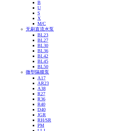
B
U
S
X
M/C
无刷直流水泵
BL23
BL27
BL30
BL36
BL42
BL45
BL50
微型隔膜泵
A17
AR23
A38
R27
R36
R40
D40
JGR
RH/SR
PM
LLJ