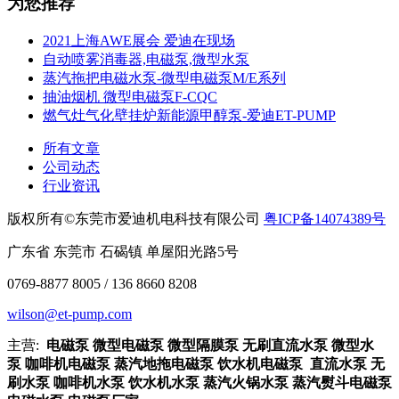
为您推荐
2021上海AWE展会 爱迪在现场
自动喷雾消毒器,电磁泵,微型水泵
​蒸汽拖把电磁水泵-微型电磁泵M/E系列
抽油烟机 微型电磁泵F-CQC
燃气灶气化壁挂炉新能源甲醇泵-爱迪ET-PUMP
所有文章
公司动态
行业资讯
版权所有©东莞市爱迪机电科技有限公司
粤ICP备14074389号
广东省 东莞市 石碣镇 单屋阳光路5号
0769-8877 8005 / 136 8660 8208
wilson@et-pump.com
主营:
电磁泵 微型电磁泵 微型隔膜泵 无刷直流水泵 微型水
泵 咖啡机电磁泵 蒸汽地拖电磁泵 饮水机电磁泵 直流水泵 无
刷水泵 咖啡机水泵 饮水机水泵 蒸汽火锅水泵 蒸汽熨斗电磁泵