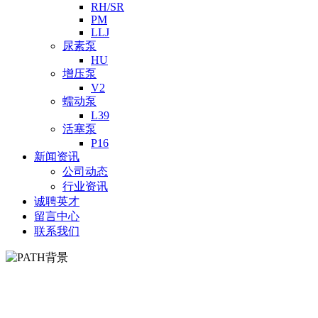
RH/SR
PM
LLJ
尿素泵
HU
增压泵
V2
蠕动泵
L39
活塞泵
P16
新闻资讯
公司动态
行业资讯
诚聘英才
留言中心
联系我们
BL45