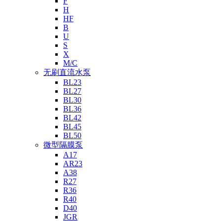
F
H
HF
B
U
S
X
M/C
无刷直流水泵
BL23
BL27
BL30
BL36
BL42
BL45
BL50
微型隔膜泵
A17
AR23
A38
R27
R36
R40
D40
JGR