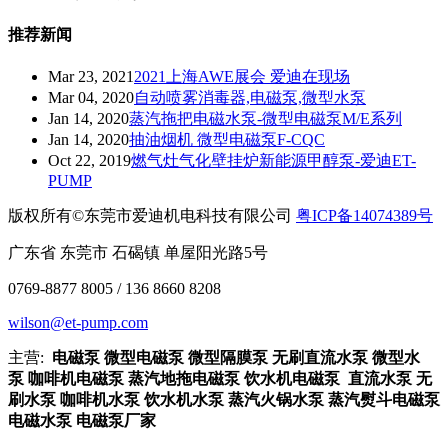
推荐新闻
Mar 23, 2021
2021上海AWE展会 爱迪在现场
Mar 04, 2020
自动喷雾消毒器,电磁泵,微型水泵
Jan 14, 2020
​蒸汽拖把电磁水泵-微型电磁泵M/E系列
Jan 14, 2020
抽油烟机 微型电磁泵F-CQC
Oct 22, 2019
燃气灶气化壁挂炉新能源甲醇泵-爱迪ET-
PUMP
版权所有©东莞市爱迪机电科技有限公司
粤ICP备14074389号
广东省 东莞市 石碣镇 单屋阳光路5号
0769-8877 8005 / 136 8660 8208
wilson@et-pump.com
主营:
电磁泵 微型电磁泵 微型隔膜泵 无刷直流水泵 微型水
泵 咖啡机电磁泵 蒸汽地拖电磁泵 饮水机电磁泵 直流水泵 无
刷水泵 咖啡机水泵 饮水机水泵 蒸汽火锅水泵 蒸汽熨斗电磁泵
电磁水泵 电磁泵厂家