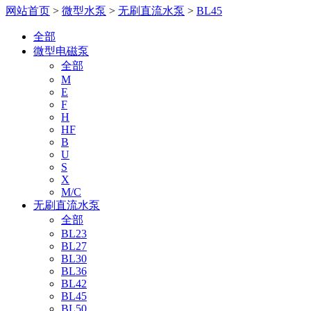
网站首页
>
微型水泵
>
无刷直流水泵
>
BL45
全部
微型电磁泵
全部
M
E
F
H
HF
B
U
S
X
M/C
无刷直流水泵
全部
BL23
BL27
BL30
BL36
BL42
BL45
BL50