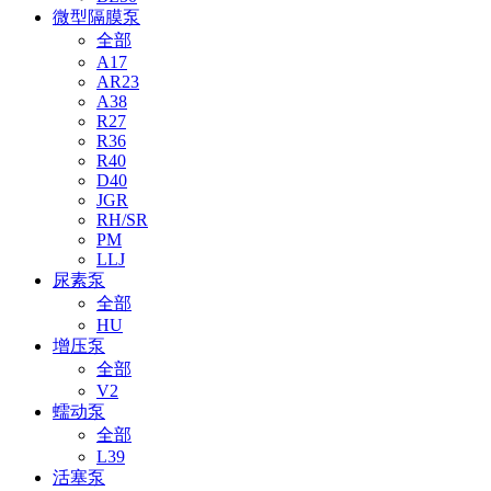
微型隔膜泵
全部
A17
AR23
A38
R27
R36
R40
D40
JGR
RH/SR
PM
LLJ
尿素泵
全部
HU
增压泵
全部
V2
蠕动泵
全部
L39
活塞泵