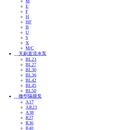
M
E
F
H
HF
B
U
S
X
M/C
无刷直流水泵
BL23
BL27
BL30
BL36
BL42
BL45
BL50
微型隔膜泵
A17
AR23
A38
R27
R36
R40